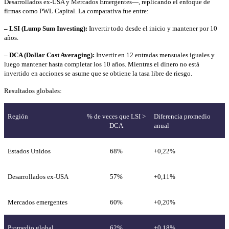
Desarrollados ex-USA y Mercados Emergentes—, replicando el enfoque de
firmas como PWL Capital. La comparativa fue entre:
– LSI (Lump Sum Investing):
Invertir todo desde el inicio y mantener por 10
años.
– DCA (Dollar Cost Averaging):
Invertir en 12 entradas mensuales iguales y
luego mantener hasta completar los 10 años. Mientras el dinero no está
invertido en acciones se asume que se obtiene la tasa libre de riesgo.
Resultados globales:
Región
% de veces que LSI >
Diferencia promedio
DCA
anual
Estados Unidos
68%
+0,22%
Desarrollados ex-USA
57%
+0,11%
Mercados emergentes
60%
+0,20%
Promedio global
62%
+0,18%