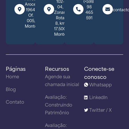
102-
(+598)
Arocena
04,
98
1964,
contact
Zonamerica,
465
Of.
Rota
591
005,
8, km
Montevideo.
17.500,
Montevideo
Páginas
Recursos
Conecte-se
conosco
Home
Agende sua
chamada inicial
Whatsapp
Blog
Avaliação:
LinkedIn
Contato
Construindo
Twitter / X
Patrimônio
Avaliação: